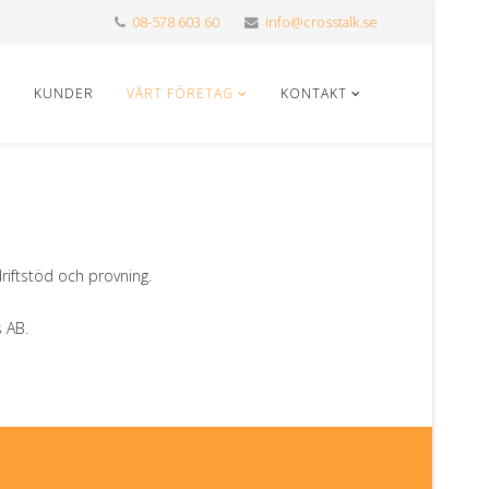
08-578 603 60
info@crosstalk.se
KUNDER
VÅRT FÖRETAG
KONTAKT
driftstöd och provning.
 AB.