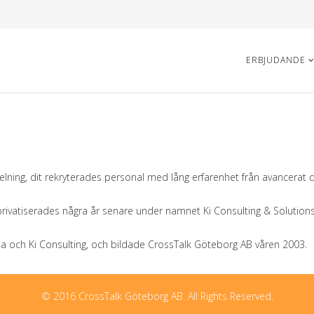
ERBJUDANDE
delning, dit rekryterades personal med lång erfarenhet från avancerat 
rivatiserades några år senare under namnet Ki Consulting & Solutions
lia och Ki Consulting, och bildade CrossTalk Göteborg AB våren 2003.
© 2016 CrossTalk Göteborg AB. All Rights Reserved.